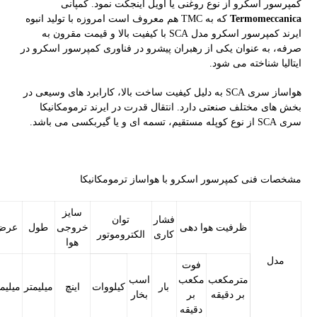
کمپرسور اسکرو از نوع روغنی یا اویل اینجکت نمود. کمپانی
Termomeccanica
که به TMC هم معروف است امروزه با تولید انبوه
ایرند کمپرسور اسکرو مدل SCA با کیفیت بالا و قیمت مقرون به
صرفه، به عنوان یکی از رهبران پیشرو در فناوری کمپرسور اسکرو در
ایتالیا شناخته می شود.
هواساز سری SCA به دلیل کیفیت ساخت بالا، کارابرد های وسیعی در
بخش های مختلف صنعتی دارد. انتقال قدرت در ایرند ترمومکانیکا
سری SCA از نوع کوپله مستقیم، تسمه ای و یا گیربکسی می باشد.
مشخصات فنی کمپرسور اسکرو با هواساز ترمومکانیکا
سایز
فشار
توان
ظرفیت هوا دهی
خروجی
طول
عرض
کاری
الکتروموتور
هوا
مدل
فوت
مترمکعب
مکعب
اسب
بار
کیلووات
اینچ
میلیمتر
میلیم
بر دقیقه
بر
بخار
دقیقه