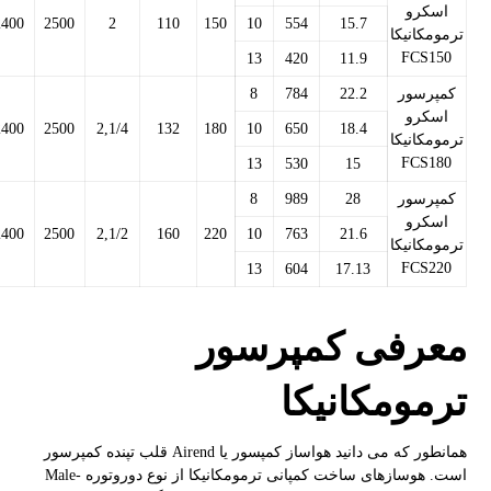
اسکرو
2400
2500
2
110
150
10
554
15.7
ترمومکانیکا
FCS150
13
420
11.9
کمپرسور
22.2
784
8
اسکرو
2400
2500
2,1/4
132
180
10
650
18.4
ترمومکانیکا
FCS180
13
530
15
کمپرسور
28
989
8
اسکرو
2400
2500
2,1/2
160
220
10
763
21.6
ترمومکانیکا
FCS220
13
604
17.13
معرفی
کمپرسور
ترمومکانیکا
همانطور که می دانید هواساز کمپسور یا Airend قلب تپنده کمپرسور
است. هوسازهای ساخت کمپانی ترمومکانیکا از نوع دوروتوره Male-