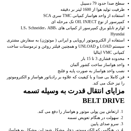
سطح صدا حدود 79 دسیبل
ظرفیت تولید هوا از 1600 لیتر بر دقیقه
استفاده از واحد هواساز کمپانی TMC سری SCA
کمپرسور از نوع OIL INJECT تک مرحله ای
لوازم تابلو برق کمپرسور از کمپانی های LS، Schneider، ABB،
Hyundai
استفاده از الکتروموتور اروپایی و ایرانی ( موتوژن) به سفارش مشتری
سیستم LOAD و UNLOAD و همچنین فیلتر روغن و ترموستات ساخت
کمپانی VMC ایتالیا
محدوده فشاری 3 تا 15 بار
واحد هواساز ساخت کشور آلمان
نصب واحد هواساز به صورت پایه و فلنج
فن کاملا بی صدا و با کیفیت که علاوه بر رادیاتور هواساز و الکتروموتور
را نیز خنک می کند.
مزایای انتقال قدرت به وسیله تسمه
BELT DRIVE
ارتعاش بین پولی موتور و هواساز را دفع می کند.
سهولت در هنگام تعویض تسمه
سرو صدای پایین
در هنگامی که الکتروموتور دچار مشکل شود این مشکل به هواساز