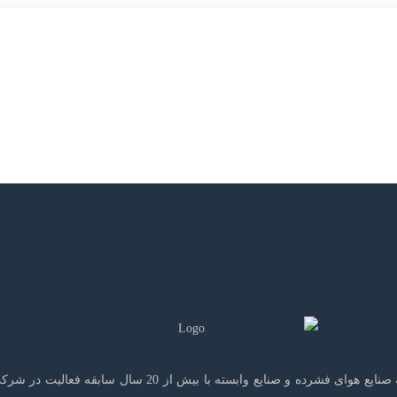
شرکت هوای فشرده آپادانا که توسط جمعی از متخصصان برجسته 