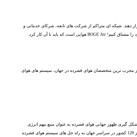
تلاش خود را می کنند تا BOGE Air را در هر زمان و مکان در دسترس قرار دهند. شبکه ای متراکم از شرکت های تابعه، شرکای خدماتی و
 باید با آن کار کرد.
ل است که آنها را حل کرده ایم. ما به عنوان یکی از مجرب ترین متخصصان هوای فشرده در جهان، سیستم های هوای
در شکل گیری ظهور جهانی هوای فشرده به عنوان منبع مهم انرژی
ایفا کرده ایم: از معدن تا تولید خودرو، صنعت بهداشت تا صنایع غذایی و غول های انرژی تا گاراژهای محلی. امروزه بیش از 100000 کاربر در بیش از 120 کشور در سراسر جهان به راه حل های سیستم هوای فشرده