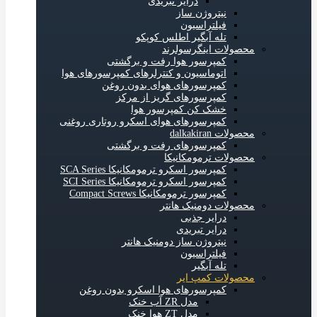
درایر تبریدی
نیتروژن ساز
فیلتراسیون
تله آبگیر اطلس کوپکو
محصولات اینگرسولرند
کمپرسور هوا رفت و برگشتی
اتوماسیون و کنترلرهای کمپرسورهای هوا
کمپرسورهای هوای بدون روغن
کمپرسورهای گریز از مرکز
خشک کن کمپرسور هوا
کمپرسورهای هوای اسکرو روتاری روغنی
محصولات dalkakiran
کمپرسورهای رفت و برگشتی
محصولات ترمومکانیکا
کمپرسور اسکرو ترمومکانیکا SCA Series
کمپرسور اسکرو ترمومکانیکا SCI Series
کمپرسور ترمومکانیکا Compact Screws
محصولات دومنیک هانتر
درایر جذبی
درایر تبریدی
نیتروژن ساز دومنیک هانتر
فیلتراسیون
تله آبگیر
محصولات کمپ ایر
کمپرسورهای هوا اسکرو بدون روغن
مدل ZR آب خنک
مدل ZT هوا خنک