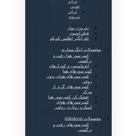
درایر
جذبی
درایر
تبریدی
نیتروژن ساز
فیلتراسیون
تله آبگیر اطلس کوپکو
محصولات اینگرسولرند
کمپرسور هوا رفت و
برگشتی
اتوماسیون و کنترلرهای
کمپرسورهای هوا
کمپرسورهای هوای بدون
روغن
کمپرسورهای گریز از
مرکز
خشک کن کمپرسور هوا
کمپرسورهای هوای
اسکرو روتاری روغنی
محصولات dalkakiran
کمپرسورهای رفت و
برگشتی