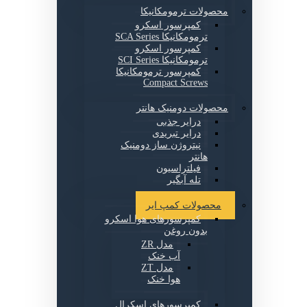
محصولات ترمومکانیکا
کمپرسور اسکرو
ترمومکانیکا SCA Series
کمپرسور اسکرو
ترمومکانیکا SCI Series
کمپرسور ترمومکانیکا
Compact Screws
محصولات دومنیک هانتر
درایر جذبی
درایر تبریدی
نیتروژن ساز دومنیک
هانتر
فیلتراسیون
تله آبگیر
محصولات کمپ ایر
کمپرسورهای هوا اسکرو
بدون روغن
مدل ZR
آب خنک
مدل ZT
هوا خنک
کمپرسورهای اسکرال