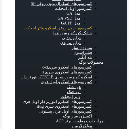
کمپرسورهای اسکرال بدون روغن SF
کمپرسور اویل اینجکت
مدل GA
مدل GA VSD
مدل GA FF
کمپرسور بدون روغن اسکرو واتر اینجکت
خشک کن کمپرسور هوا
درایر جذبی
درایر تبریدی
نیتروژن ساز
فیلتراسیون
تله آبگیر
محصولات بوگه
کمپرسورهای اسکرو سریc/cl
کمپرسورهای اسکروی سری s
اسکرو کمپرسور سری CF/CLF اینورتر دار
کمپرسورهای اسکرو اویل فری
هوا خنک
آب خنک
واتر اینجکت
کمپرسورهای اسکرو اینورتر دار اویل فری
کمپرسورهای اسکروی سری sl/sg
کمپرسورهای اویل فری پیستونی
اکسیژن ساز بوگه
مواد جاذب رطوبت برند ACP
مولکولارسیو