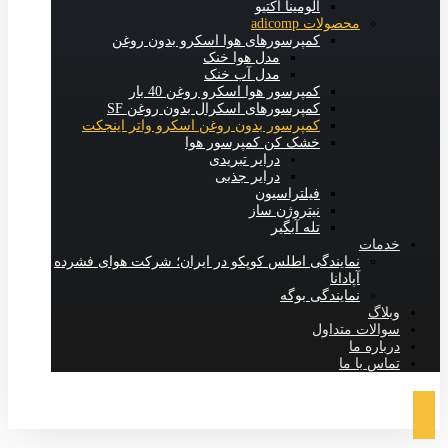
آلومینا اکتیو
محصولات adicomp
کمپرسورهای هوا اسکرو بدون روغن
مدل هوا خنک
مدل آب خنک
کمپرسور هوا اسکرو روغن 40 بار
کمپرسورهای اسکرال بدون روغن SF
کمپرسور بدون روغن اسکرو واتر اینجکت
خشک کن کمپرسور هوا
درایر تبریدی
درایر جذبی
فیلتراسیون
نیتروژن ساز
تله آبگیر
خدمات
نمایندگی اطلس کوپکو در ایران؛ شرکت هوای فشرده
آپادانا
نمایندگی بوگه
وبلاگ
سوالات متداول
درباره ما
تماس با ما