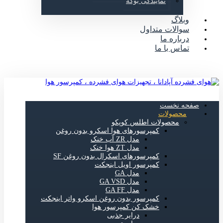
نمایندگی بوگه
وبلاگ
سوالات متداول
درباره ما
تماس با ما
صفحه نخست
محصولات
محصولات اطلس کوپکو
کمپرسورهای هوا اسکرو بدون روغن
مدل ZR آب خنک
مدل ZT هوا خنک
کمپرسورهای اسکرال بدون روغن SF
کمپرسور اویل اینجکت
مدل GA
مدل GA VSD
مدل GA FF
کمپرسور بدون روغن اسکرو واتر اینجکت
خشک کن کمپرسور هوا
درایر جذبی