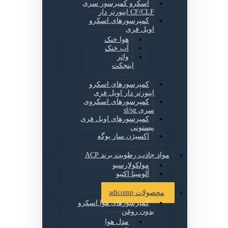
اسکرو کمپرسور سری
CF/CLF اینورتر دار
کمپرسورهای اسکرو
اویل فری
هوا خنک
آب خنک
واتر
اینجکت
کمپرسورهای اسکرو
اینورتر دار اویل فری
کمپرسورهای اسکروی
سری sl/sg
کمپرسورهای اویل فری
پیستونی
اکسیژن ساز بوگه
مواد جاذب رطوبت برند ACP
مولکولارسیو
آلومینا اکتیو
محصولات adicomp
کمپرسورهای هوا اسکرو
بدون روغن
مدل هوا