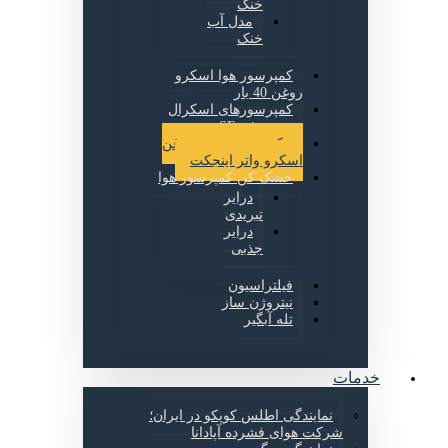
خنک
مدل آب
خنک
کمپرسور هوا اسکرو
روغن 40 بار
کمپرسورهای اسکرال
بدون روغن SF
کمپرسور بدون روغن
اسکرو واتر اینجکت
خشک کن کمپرسور هوا
درایر
تبریدی
درایر
جذبی
فیلتراسیون
نیتروژن ساز
تله آبگیر
خدمات
نمایندگی اطلس کوپکو در ایران؛
شرکت هوای فشرده آپادانا