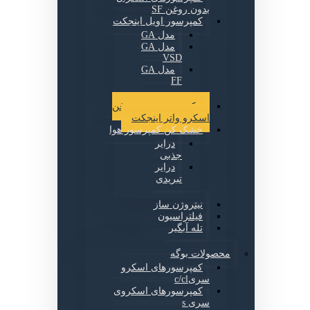
بدون روغن SF
کمپرسور اویل اینجکت
مدل GA
مدل GA
VSD
مدل GA
FF
کمپرسور بدون روغن
اسکرو واتر اینجکت
خشک کن کمپرسور هوا
درایر
جذبی
درایر
تبریدی
نیتروژن ساز
فیلتراسیون
تله آبگیر
محصولات بوگه
کمپرسورهای اسکرو
سریc/cl
کمپرسورهای اسکروی
سری s